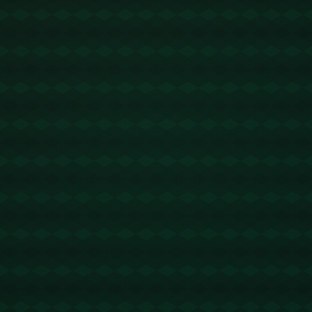
作为一场高水平的NBA赛事，这场比赛无疑为球迷们
奉献了**一场视觉盛宴**，同时也为其背后的战略与心
理博弈提供了无限的讨论空间。通过分析可知，波士
顿凯尔特人通过团队合作、灵活应对策略以及球星的
关键表现，成功终结了克里夫兰骑士15场连胜的纪
录。这不仅仅是一场胜利，更是一堂关于篮球团队合
作和战术应变的生动课程。海星体育直播
版权声明：
本站文章如无特别标注，均为本站原创文
章，于2025-05-24，由
Ry3mYIM0l77yV0nv
发表，共
846个字。
转载请注明出处：
Ry3mYIM0l77yV0nv，如有疑问，
请联系我们
本文地址：
https://zh-cn-haixing.com/post/884.html