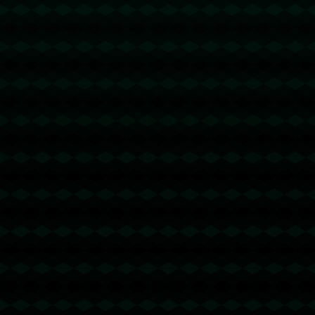
天却已提前钓鱼.
1418
2025 / 09 / 24
发表评论
发布评论