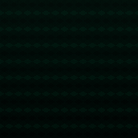
海星体育：辽宁VS广东半决赛赛程敲定 5月1日打响周琦缺席
首战.
1454
2025 / 09 / 25
海星体育官网：被猛龙赛季横扫76人遭遇8连败 豪组三巨头昨