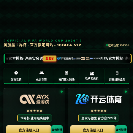
首页
意甲
文章正文
海星体育直播：塔图姆33+12米切尔35分
绿军终结骑士15连胜.
Ry3mYIM0l77yV0nv
2025-05-24 12:51:30
**塔图姆33+12米切尔35分 绿军终结骑士15连胜**
在NBA的激烈赛场上，每一场比赛都可能成为历史经
典。**近日，波士顿凯尔特人队与克里夫兰骑士队的对
决**无疑就是这样一场精彩的比赛。比赛中，凯尔特人
球星杰森·塔图姆贡献了33分和12个篮板的数据，而骑
士的核心多诺万·米切尔也以35分的出色表现回应。尽
管米切尔表现亮眼，但骑士还是在绿军的攻势下**结束