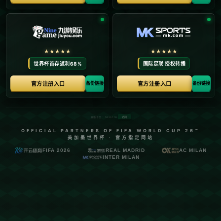
了他们的15连胜**。这场交锋不仅因两位球星的对峙
而被人津津乐道，也因其标志性的结局而引发广泛关
注。
莱诺尔·塔图姆的出色表现无疑是凯尔特人取胜的关键
因素之一。在比赛中，他展现了无与伦比的**攻防能力
**，不断穿梭于篮下，为球队累积关键分数。塔图姆的
**全能表现**使他成为场上最具影响力的球员。在面对
骑士的严密防线时，他总能找到合适的时机突破，或
是通过强硬的防守控制篮板，为队友创造更好的出手
机会。
与此同时，骑士的多诺万·米切尔依然保持着令人惊叹